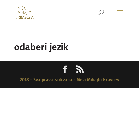
odaberi jezik
2018 - Sva prava zadržana - Miša Mihajlo Kravcev