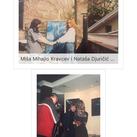
Miša Mihajlo Kravcev i Nataša Djuričić oko 1992