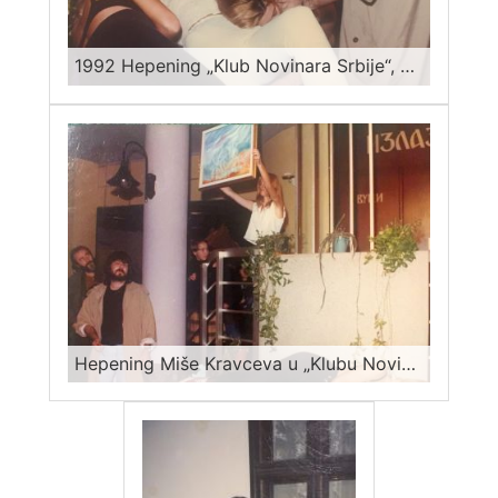
1992 Hepening „Klub Novinara Srbije“, Miša Kravcev potpisuje modele koji se onda bude i iznose sliku po sliku
Hepening Miše Kravceva u „Klubu Novinara Srbije“ 1992, Modeli iznose sliku po sliku pred publiku