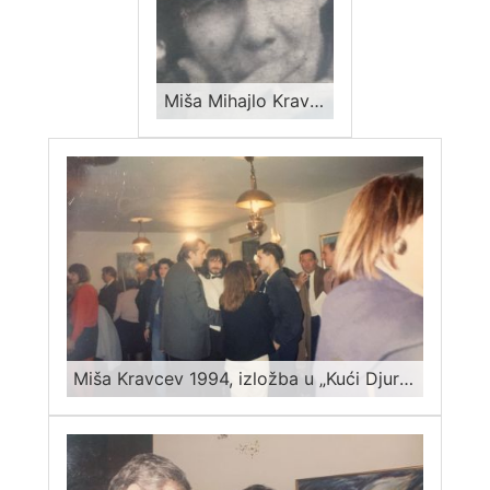
Miša Mihajlo Kravcev iz vremena kada je pisao“Proleće Jednog Lava“, 1992
Miša Kravcev 1994, izložba u „Kući Djure Jakšića“, Skadarlija