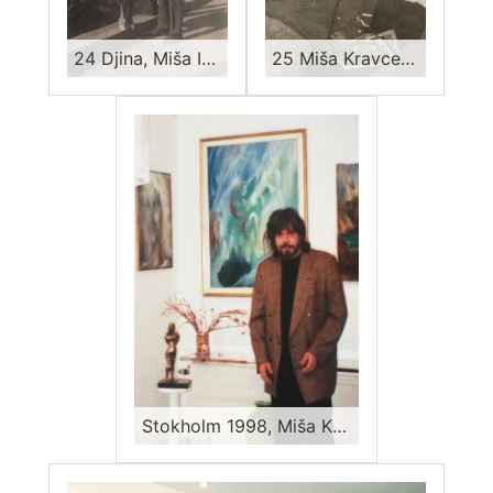
24 Djina, Miša I Vladimir Kravcev, negde 60-ih
25 Miša Kravcev sa otprilike 15 godina
Stokholm 1998, Miša Kravcev