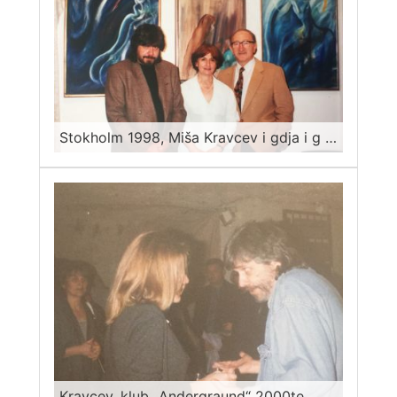
Stokholm 1998, Miša Kravcev i gdja i g Nojfeld, galeristi
Kravcev, klub „Andergraund“ 2000te