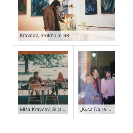
Kravcev, Stokholm 98
Miša Kravcev, Biljana Spasić
„Kuća Djure Jakšića“ Skadarlija 1994, gdja Miljanić, Radovan Miljanić, Miša Mihajlo Kravcev