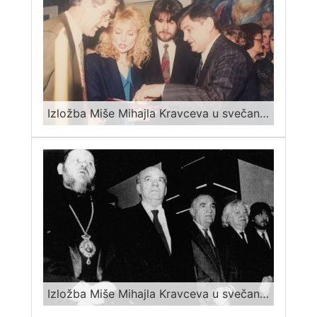
Izložba Miše Mihajla Kravceva u svečanom holu bolnice Sv Sava, 21 januar 1993
Izložba Miše Mihajla Kravceva u svečanom holu bolnice Sv Sava, 21 januar 1993