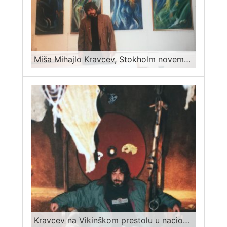
Miša Mihajlo Kravcev, Stokholm novembar 1998
Kravcev na Vikinškom prestolu u nacionalnom muzeju u Stokholmu 1998