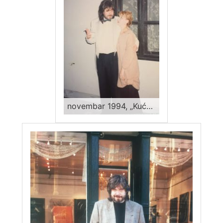
novembar 1994, „Kuća Djure Jakšića“, Skadarlija, Miša Mihajlo Kravcev i gdja Violeta Zemun, član organizacionog tima izložbe