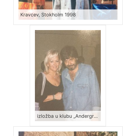
Kravcev, Stokholm 1998
izložba u klubu „Andergraund“ 2000, Slavica Simić, Miša Kravcev