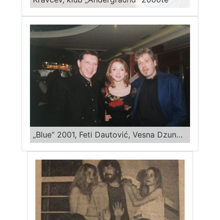
„Blue“ 2001, Feti Dautović, Vesna Dzunov, Miša Kravcev