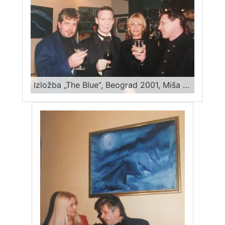
Izložba „The Blue“, Beograd 2001, Miša Mihajlo Kravcev, neki ruski operski pevač, Silvana Kinkela, Feti Dautović