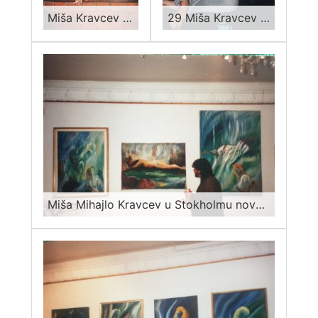
Miša Kravcev za šankom u svom starom stanu na Slaviji, negde oko 1994
29 Miša Kravcev 1997
Miša Mihajlo Kravcev u Stokholmu novembra 1998