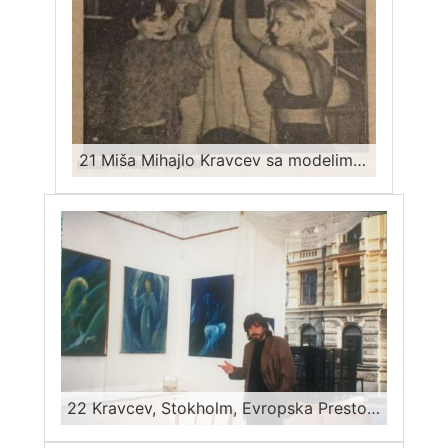
21 Miša Mihajlo Kravcev sa modelima koje su učestvovale u slikarskim hepeninzima, 1992, isečak iz Novosti
22 Kravcev, Stokholm, Evropska Prestonica Kulture 1998