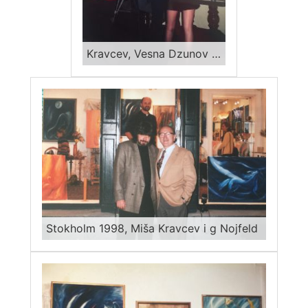
Kravcev, Vesna Dzunov izložba „Blue“ 2001, intervju za RTS
Stokholm 1998, Miša Kravcev i g Nojfeld