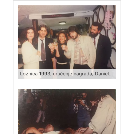
Loznica 1993, uručenje nagrada, Daniel Šifer, Miša Mihajlo Kravcev, Nebojša Savović Nes