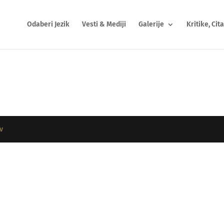
Odaberi Jezik
Vesti & Mediji
Galerije
Kritike, Cita
v