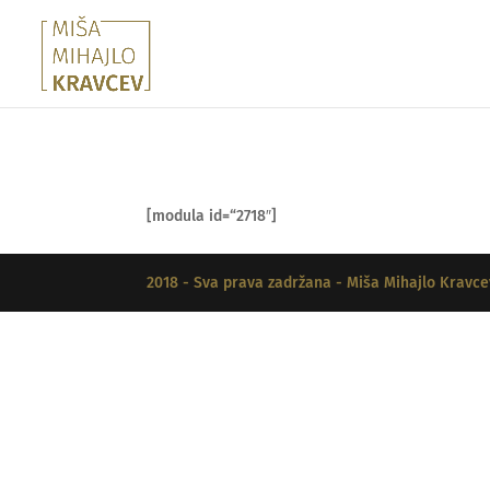
[modula id=“2718″]
2018 - Sva prava zadržana - Miša Mihajlo Kravce