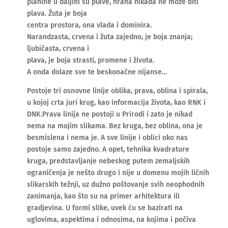
planine u daljini su plave, hrana nikada ne može biti
plava. Žuta je boja
centra prostora, ona vlada i dominira.
Narandzasta, crvena i žuta zajedno, je boja znanja;
ljubičasta, crvena i
plava, je boja strasti, promene i života.
A onda dolaze sve te beskonačne nijanse…
Postoje tri osnovne linije oblika, prava, oblina i spirala,
u kojoj crta juri krug, kao informacija života, kao RNK i
DNK.Prava linija ne postoji u Prirodi i zato je nikad
nema na mojim slikama. Bez kruga, bez oblina, ona je
besmislena i nema je. A sve linije i oblici oko nas
postoje samo zajedno. A opet, tehnika kvadrature
kruga, predstavljanje nebeskog putem zemaljskih
ograničenja je nešto drugo i nije u domenu mojih ličnih
slikarskih težnji, uz dužno poštovanje svih neophodnih
zanimanja, kao što su na primer arhitektura ili
gradjevina. U formi slike, uvek ću se bazirati na
uglovima, aspektima i odnosima, na kojima i počiva