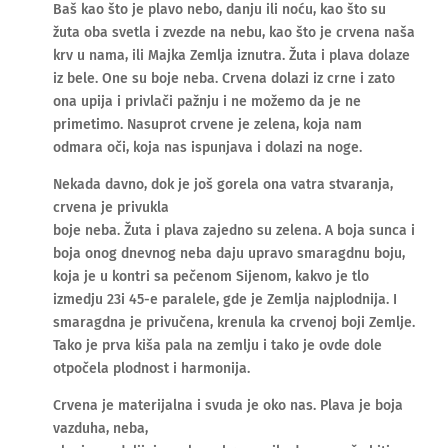
Baš kao što je plavo nebo, danju ili noću, kao što su
žuta oba svetla i zvezde na nebu, kao što je crvena naša
krv u nama, ili Majka Zemlja iznutra. Žuta i plava dolaze
iz bele. One su boje neba. Crvena dolazi iz crne i zato
ona upija i privlači pažnju i ne možemo da je ne
primetimo. Nasuprot crvene je zelena, koja nam
odmara oči, koja nas ispunjava i dolazi na noge.
Nekada davno, dok je još gorela ona vatra stvaranja,
crvena je privukla
boje neba. Žuta i plava zajedno su zelena. A boja sunca i
boja onog dnevnog neba daju upravo smaragdnu boju,
koja je u kontri sa pečenom Sijenom, kakvo je tlo
izmedju 23i 45-e paralele, gde je Zemlja najplodnija. I
smaragdna je privučena, krenula ka crvenoj boji Zemlje.
Tako je prva kiša pala na zemlju i tako je ovde dole
otpočela plodnost i harmonija.
Crvena je materijalna i svuda je oko nas. Plava je boja
vazduha, neba,