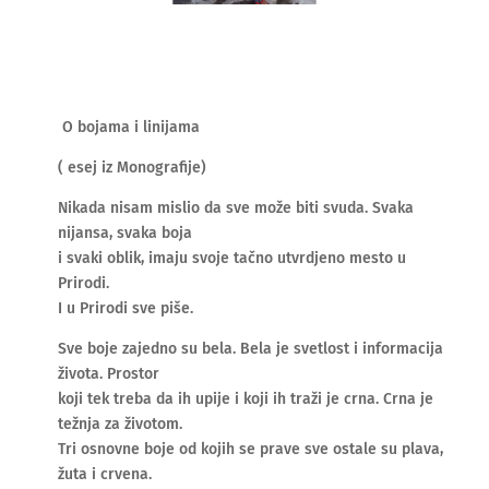
O bojama i linijama
( esej iz Monografije)
Nikada nisam mislio da sve može biti svuda. Svaka
nijansa, svaka boja
i svaki oblik, imaju svoje tačno utvrdjeno mesto u
Prirodi.
I u Prirodi sve piše.
Sve boje zajedno su bela. Bela je svetlost i informacija
života. Prostor
koji tek treba da ih upije i koji ih traži je crna. Crna je
težnja za životom.
Tri osnovne boje od kojih se prave sve ostale su plava,
žuta i crvena.