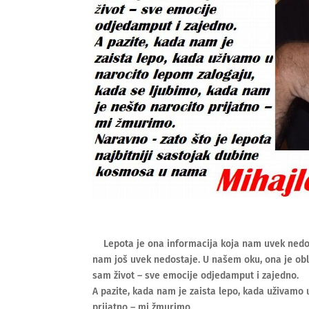
Lepota je ona informacija koja nam uvek nedosta
nam još uvek nedostaje. U našem oku, ona je oblik
sam život – sve emocije odjedamput i zajedno.
A pazite, kada nam je zaista lepo, kada uživamo
prijatno – mi žmurimo.