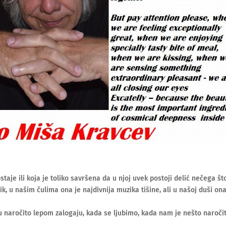
je ili koja je toliko savršena da u njoj uvek postoji delić nečega št
, u našim čulima ona je najdivnija muzika tišine, ali u našoj duši ona
 u naročito lepom zalogaju, kada se ljubimo, kada nam je nešto naroči