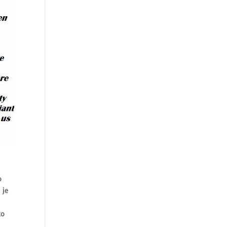
o
 je
to