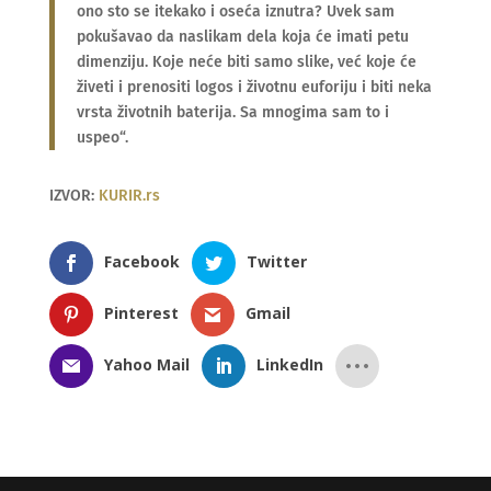
ono sto se itekako i oseća iznutra? Uvek sam
pokušavao da naslikam dela koja će imati petu
dimenziju. Koje neće biti samo slike, već koje će
živeti i prenositi logos i životnu euforiju i biti neka
vrsta životnih baterija. Sa mnogima sam to i
uspeo“.
IZVOR:
KURIR.rs
Facebook
Twitter
Pinterest
Gmail
Yahoo Mail
LinkedIn