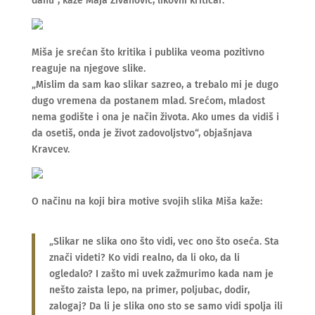
dahu“, kaže Maja Živanović, likovni kritičar.
Miša je srećan što kritika i publika veoma pozitivno
reaguje na njegove slike.
„Mislim da sam kao slikar sazreo, a trebalo mi je dugo
dugo vremena da postanem mlad. Srećom, mladost
nema godište i ona je način života. Ako umes da vidiš i
da osetiš, onda je život zadovoljstvo“, objašnjava
Kravcev.
O načinu na koji bira motive svojih slika Miša kaže:
„Slikar ne slika ono što vidi, vec ono što oseća. Sta
znači videti? Ko vidi realno, da li oko, da li
ogledalo? I zašto mi uvek zažmurimo kada nam je
nešto zaista lepo, na primer, poljubac, dodir,
zalogaj? Da li je slika ono sto se samo vidi spolja ili