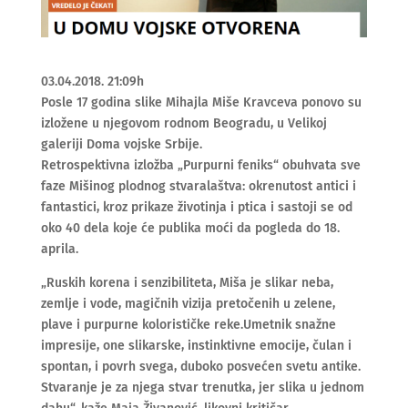
03.04.2018. 21:09h
Posle 17 godina slike Mihajla Miše Kravceva ponovo su
izložene u njegovom rodnom Beogradu, u Velikoj
galeriji Doma vojske Srbije.
Retrospektivna izložba „Purpurni feniks“ obuhvata sve
faze Mišinog plodnog stvaralaštva: okrenutost antici i
fantastici, kroz prikaze životinja i ptica i sastoji se od
oko 40 dela koje će publika moći da pogleda do 18.
aprila.
„Ruskih korena i senzibiliteta, Miša je slikar neba,
zemlje i vode, magičnih vizija pretočenih u zelene,
plave i purpurne kolorističke reke.Umetnik snažne
impresije, one slikarske, instinktivne emocije, čulan i
spontan, i povrh svega, duboko posvećen svetu antike.
Stvaranje je za njega stvar trenutka, jer slika u jednom