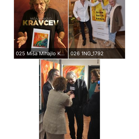
025 Miša Mihajlo Kravcev – Plakat za monografiju
026 1NG_1792