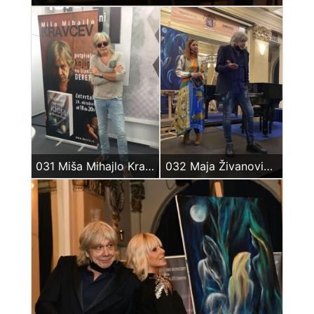
031 Miša Mihajlo Kravcev – Sajam knjiga 2019
032 Maja Živanović & Miša Kravcev