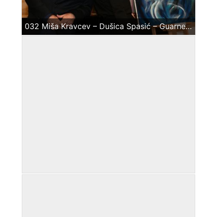
032 Miša Kravcev – Dušica Spasić – Guarnerius Clipboard01