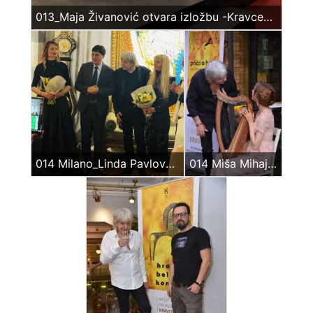
013_Maja Živanović otvara izložbu -Kravcev u Plavom – Guarnerius
014 Milano_Linda Pavlova, Prof Graso, MisaMihajloKravcev, JovanaKravcev
014 Miša Mihajlo Kravcev