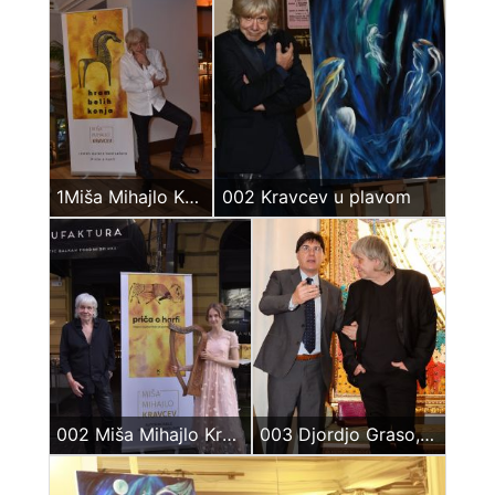
1Miša Mihajlo Kravcev – Hram belih konja
002 Kravcev u plavom
002 Miša Mihajlo Kravcev – Promocija romana Priča o Harfi
003 Djordjo Graso, Miša Mihajlo Kravcev – Milano