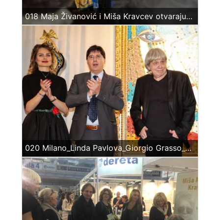
018 Maja Živanović i Miša Kravcev otvaraju izložbu – Kravcev u plavom
020 Milano_Linda Pavlova_Giorgio Grasso_MIša Mihajlo Kravcev