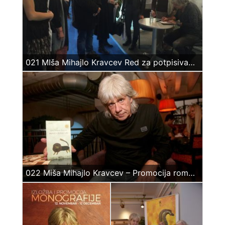
021 MIša Mihajlo Kravcev Red za potpisivanje, rsajam knjiga, Beograd, 24 okt 2016
022 Miša Mihajlo Kravcev – Promocija romana – Proleće Jednog Lava