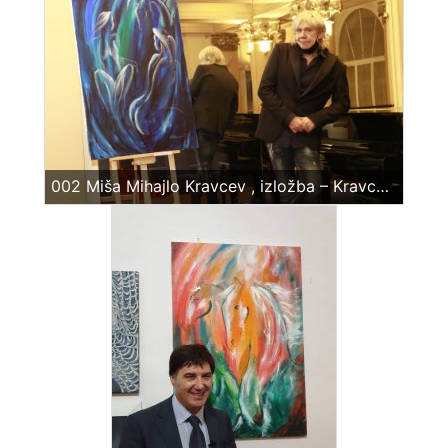
002 Miša Mihajlo Kravcev , izložba – Kravcev u plavom