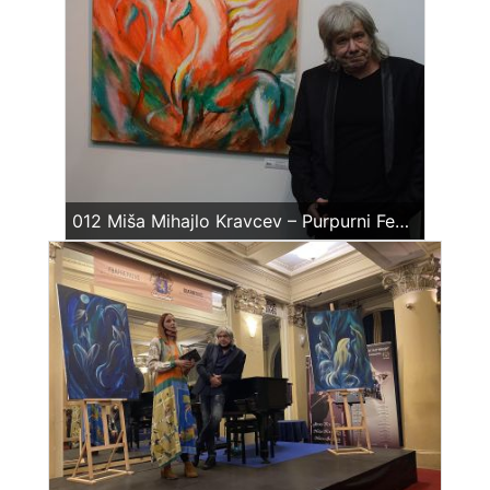
012 Miša Mihajlo Kravcev – Purpurni Fenikse