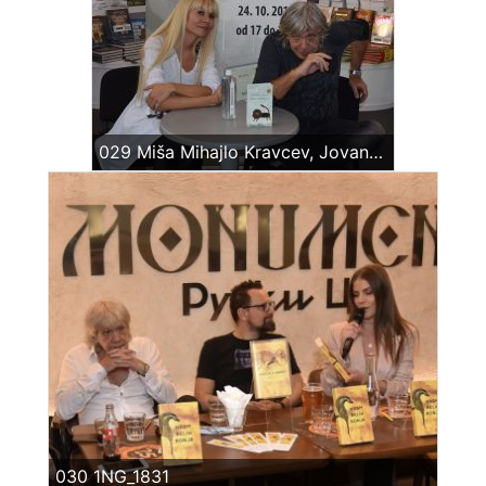
029 Miša Mihajlo Kravcev, JovanaKravcev – sajam Knjiga. Beograd, 24 okt 2016
030 1NG_1831