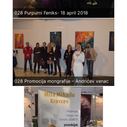
028 Purpurni Feniks- 18 april 2018
028 Promocija mongrafije – Andrićev venac