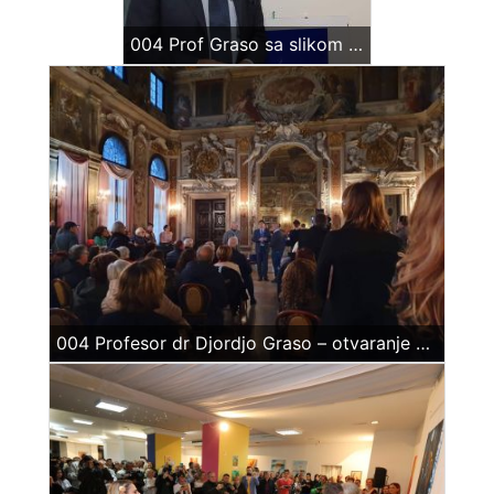
004 Prof Graso sa slikom Miše Mihajla Kravceva, 58-i Venecijanski Bijenale
004 Profesor dr Djordjo Graso – otvaranje zajednićke izložbe u Palati Ze nobio, 58-i Venecijanski Bijenale