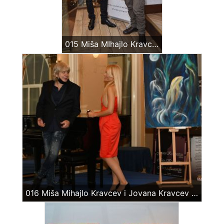
015 Miša MIhajlo Kravcev – Aleksandar Saša Šurbatović
016 Miša Mihajlo Kravcev i Jovana Kravcev na izložbi -Kravcev u Plavom – Guarnerius