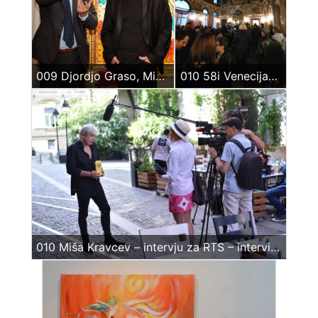
009 Djordjo Graso, Miša Kravcev – Milano, govor na otvaranju izložbe 2019
010 58i Venecijanski Bijenale, Palata Zenobio – otvaranje izložbe
010 Miša Kravcev – intervju za RTS – interview, national TV