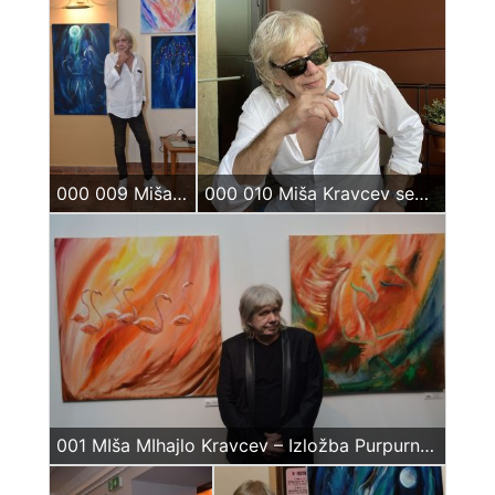
000 009 Miša Kravceb
000 010 Miša Kravcev sept 2023
001 MIša MIhajlo Kravcev – Izložba Purpurni Feniks 2018