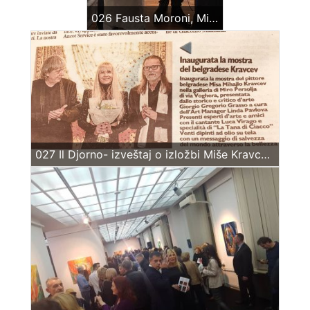
026 Fausta Moroni, Miša Kravcev, Sanja Babić, prevodilac – intervju za Lombardia TV – Milano
027 Il Djorno- izveštaj o izložbi Miše Kravceva, mart 2019