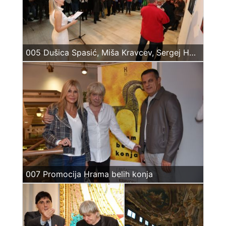
005 Dušica Spasić, Miša Kravcev, Sergej Hvorostov – Medalja reda Čilingarova i orden časti, Beograd 2019
007 Promocija Hrama belih konja