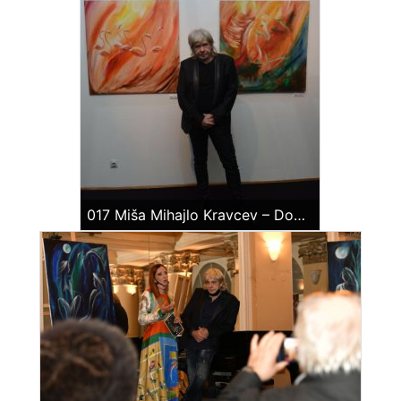
017 Miša Mihajlo Kravcev – Dom Vojske, april 2018