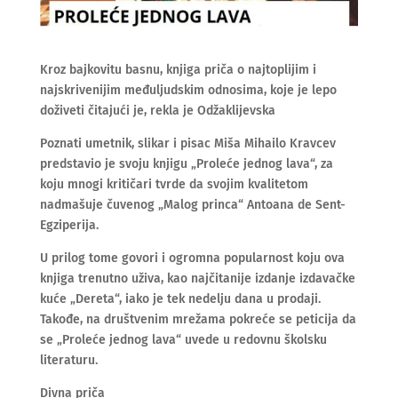
Kroz bajkovitu basnu, knjiga priča o najtoplijim i
najskrivenijim međuljudskim odnosima, koje je lepo
doživeti čitajući je, rekla je Odžaklijevska
Poznati umetnik, slikar i pisac Miša Mihailo Kravcev
predstavio je svoju knjigu „Proleće jednog lava“, za
koju mnogi kritičari tvrde da svojim kvalitetom
nadmašuje čuvenog „Malog princa“ Antoana de Sent-
Egziperija.
U prilog tome govori i ogromna popularnost koju ova
knjiga trenutno uživa, kao najčitanije izdanje izdavačke
kuće „Dereta“, iako je tek nedelju dana u prodaji.
Takođe, na društvenim mrežama pokreće se peticija da
se „Proleće jednog lava“ uvede u redovnu školsku
literaturu.
Divna priča