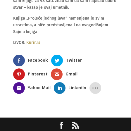
sam knjigu za 48 sati. Znao sam da sam napisao dobru
stvar – kazao je ovaj umetnik.
Knjiga „Proleće jednog lava“ namenjena je svim
uzrastima, a biće predstavljena i na ovogodišnjem
Sajmu knjiga
IZVOR:
Kurir.rs
Facebook
Twitter
Pinterest
Gmail
Yahoo Mail
LinkedIn