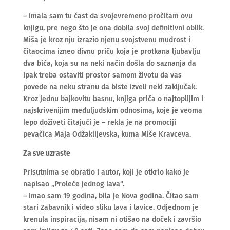
– Imala sam tu čast da svojevremeno pročitam ovu
knjigu, pre nego što je ona dobila svoj definitivni oblik.
Miša je kroz nju izrazio njenu svojstvenu mudrost i
čitaocima izneo divnu priču koja je protkana ljubavlju
dva bića, koja su na neki način došla do saznanja da
ipak treba ostaviti prostor samom životu da vas
povede na neku stranu da biste izveli neki zaključak.
Kroz jednu bajkovitu basnu, knjiga priča o najtoplijim i
najskrivenijim međuljudskim odnosima, koje je veoma
lepo doživeti čitajući je – rekla je na promociji
pevačica Maja Odžaklijevska, kuma Miše Kravceva.
Za sve uzraste
Prisutnima se obratio i autor, koji je otkrio kako je
napisao „Proleće jednog lava“.
– Imao sam 19 godina, bila je Nova godina. Čitao sam
stari Zabavnik i video sliku lava i lavice. Odjednom je
krenula inspiracija, nisam ni otišao na doček i završio