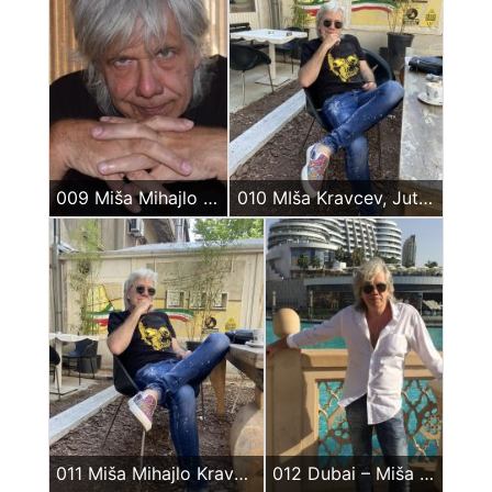
009 Miša Mihajlo Kravcev
010 MIša Kravcev, Jutarnja kafa 2022_05_16
011 Miša Mihajlo Kravcev
012 Dubai – Miša Mihajlo Kravcev