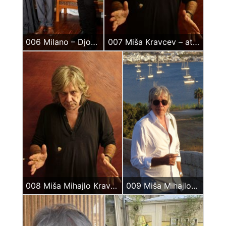
006 Milano – Djordjo Grigorio Graso i Miša Mihajlo Kravcev
007 Miša Kravcev – atelje
008 Miša Mihajlo Kravcev u ateljeu
009 Miša Mihajlo Kravcev – Kikladi