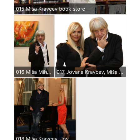
015 Miša Kravcev book store
016 Miša Mihajlo Kravcev
017 Jovana Kravcev, Miša Kravcev – pred izložbu u Kralja Milana 2019 (croped)
018 Miša Kravcev, Jovana Kravcev – Guarnerius