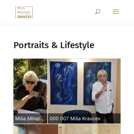
Portraits & Lifestyle
Miša Mihajlo Kravcev maj 2024
000 007 Miša Kravcev