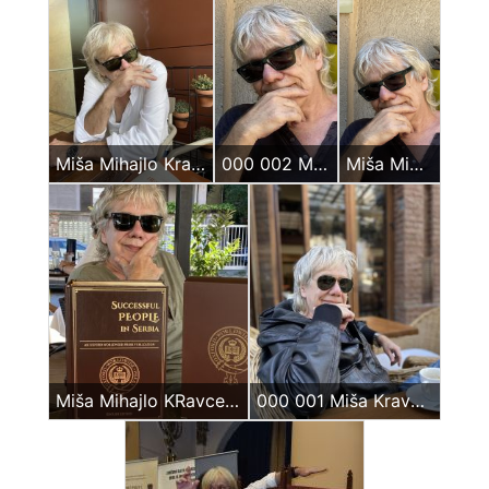
Miša Mihajlo Kravcev septembar 2023
000 002 Miša Kravcev Vračar 2024
Miša Mihajlo Kravcev juni 2024
Miša Mihajlo KRavcev Oxford Enciklopedija
000 001 Miša Kravcev 2024 Beograd